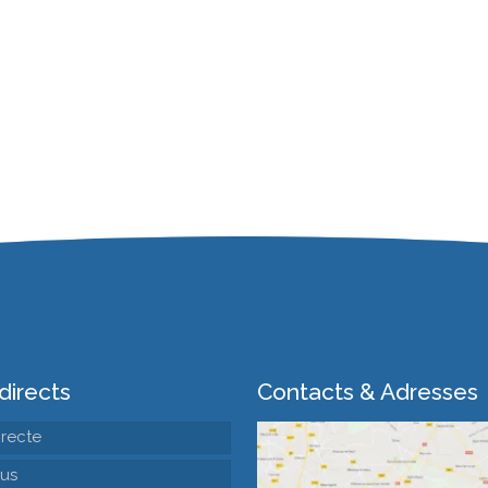
directs
Contacts & Adresses
irecte
us