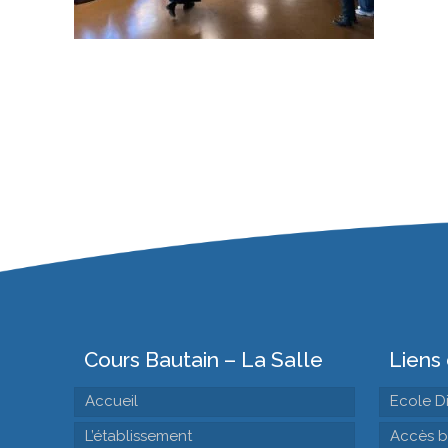
Cours Bautain – La Salle
Liens 
Accueil
Ecole D
L’établissement
Accès b