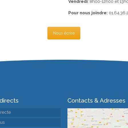
Vendredi
: 8h00-12h00 et 13h
Pour nous joindre:
01.64.36.
Nous écrire
directs
Contacts & Adresses
irecte
us