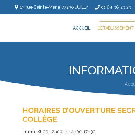
13 rue Sainte-Marie 77230 JUILLY
01 64 36 23 23
ACCUEIL
L’ÉTABLISSEMENT
INFORMATI
Accu
HORAIRES D’OUVERTURE SEC
COLLÈGE
Lundi:
8h00-12h00 et 14h00-17h30