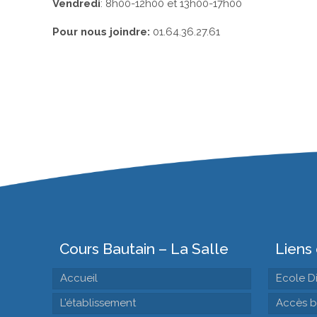
Vendredi
: 8h00-12h00 et 13h00-17h00
Pour nous joindre:
01.64.36.27.61
Cours Bautain – La Salle
Liens 
Accueil
Ecole D
L’établissement
Accès b