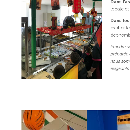
Dans l’as
locale et
Dans les
exalter l
économise
Prendre so
préparée 
nous somm
exigeants 