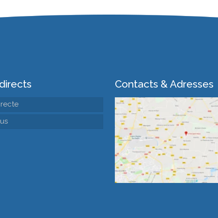
directs
Contacts & Adresses
irecte
us