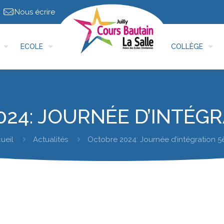
Nous écrire
ECOLE
COLLÈGE
24: JOURNÉE D’INTÉG
ueil
Actualités
Octobre 2024: Journée d’intégration 