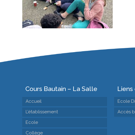
Cours Bautain – La Salle
Liens 
Accueil
Ecole D
L’établissement
Accès b
Ecole
Collège