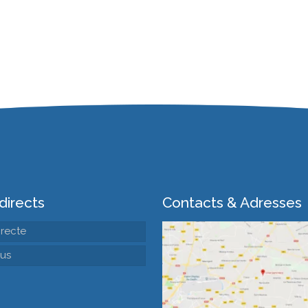
directs
Contacts & Adresses
irecte
us